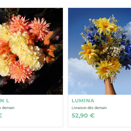
N L
LUMINA
ès demain
Livraison dès demain
€
52,90 €