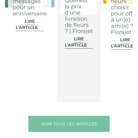
Quel est
messages
fleurs
le prix
pour un
choisir
d'une
anniversaire
pour offri
livraison
à un(e)
LIRE
de fleurs
ami(e) ? |
L'ARTICLE
? | Florajet
Florajet
LIRE
LIRE
L'ARTICLE
L'ARTICLE
VOIR TOUS LES ARTICLES