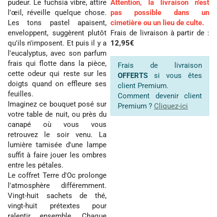
pudeur. Le fuchsia vibre, attire
Attention, la livraison n'est
l'œil, réveille quelque chose.
pas possible dans un
Les tons pastel apaisent,
cimetière ou un lieu de culte.
enveloppent, suggèrent plutôt
Frais de livraison à partir de :
qu'ils n'imposent. Et puis il y a
12,95€
l'eucalyptus, avec son parfum
frais qui flotte dans la pièce,
Frais de livraison
cette odeur qui reste sur les
OFFERTS
si vous êtes
doigts quand on effleure ses
client Premium.
feuilles.
Comment devenir client
Imaginez ce bouquet posé sur
Premium ?
Cliquez-ici
votre table de nuit, ou près du
canapé où vous vous
retrouvez le soir venu. La
lumière tamisée d'une lampe
suffit à faire jouer les ombres
entre les pétales.
Le coffret Terre d'Oc prolonge
l'atmosphère différemment.
Vingt-huit sachets de thé,
vingt-huit prétextes pour
ralentir ensemble. Chaque