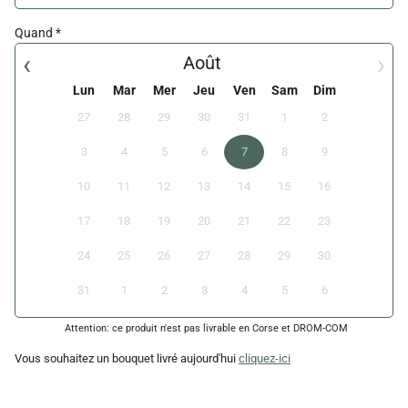
Quand
‹
›
Août
Lun
Mar
Mer
Jeu
Ven
Sam
Dim
27
28
29
30
31
1
2
3
4
5
6
7
8
9
10
11
12
13
14
15
16
17
18
19
20
21
22
23
24
25
26
27
28
29
30
31
1
2
3
4
5
6
Attention: ce produit n'est pas livrable en Corse et DROM-COM
Vous souhaitez un bouquet livré aujourd'hui
cliquez-ici