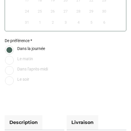
17
18
19
20
21
22
23
24
25
26
27
28
29
30
31
1
2
3
4
5
6
De préférence
Dans la journée
Le matin
Dans l'après-midi
Le soir
Description
Livraison