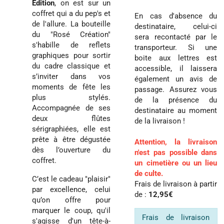
Édition
, on est sur un
coffret qui a du pep's et
En cas d'absence du
de l'allure. La bouteille
destinataire, celui-ci
du "Rosé Création"
sera recontacté par le
s'habille de reflets
transporteur. Si une
graphiques pour sortir
boite aux lettres est
du cadre classique et
accessible, il laissera
s’inviter dans vos
également un avis de
moments de fête les
passage. Assurez vous
plus stylés.
de la présence du
Accompagnée de ses
destinataire au moment
deux flûtes
de la livraison !
sérigraphiées, elle est
prête à être dégustée
Attention, la livraison
dès l’ouverture du
n'est pas possible dans
coffret.
un cimetière ou un lieu
de culte.
C’est le cadeau "plaisir"
Frais de livraison à partir
par excellence, celui
de :
12,95€
qu’on offre pour
marquer le coup, qu'il
Frais de livraison
s'agisse d'un tête-à-