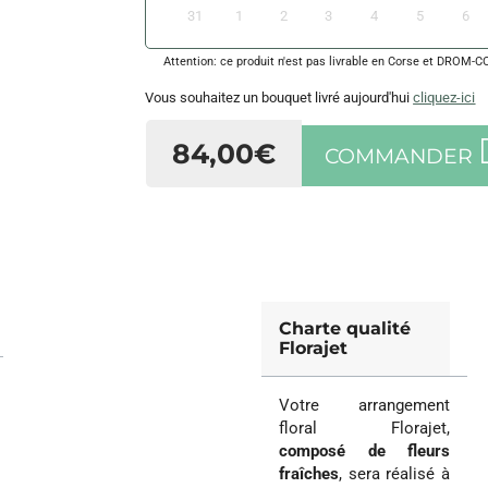
31
1
2
3
4
5
6
Attention: ce produit n'est pas livrable en Corse et DROM-
Vous souhaitez un bouquet livré aujourd'hui
cliquez-ici
84,00€
COMMANDER
Charte qualité
Florajet
Votre arrangement
floral Florajet,
composé de fleurs
fraîches
, sera réalisé à