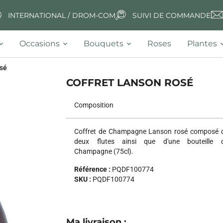
INTERNATIONAL / DROM-COM
SUIVI DE COMMANDE
Occasions
Bouquets
Roses
Plantes
osé
COFFRET LANSON ROSÉ
Composition
Coffret de Champagne Lanson rosé composé 
deux flutes ainsi que d'une bouteille 
Champagne (75cl).
Référence :
PQDF100774
SKU :
PQDF100774
Next
Ma livraison
: